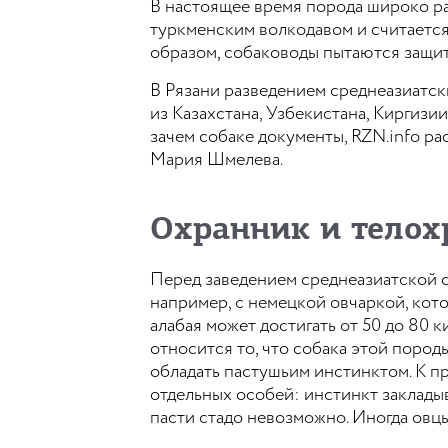
В настоящее время порода широко ра
туркменским волкодавом и считается
образом, собаководы пытаются защи
В Рязани разведением среднеазиатск
из Казахстана, Узбекистана, Киргизии
зачем собаке документы, RZN.info ра
Мария Шмелева.
Охранник и тело
Перед заведением среднеазиатской ов
например, с немецкой овчаркой, кото
алабая может достигать от 50 до 80 
относится то, что собака этой поро
обладать пастушьим инстинктом. К пр
отдельных особей: инстинкт закладыв
пасти стадо невозможно. Иногда овцы