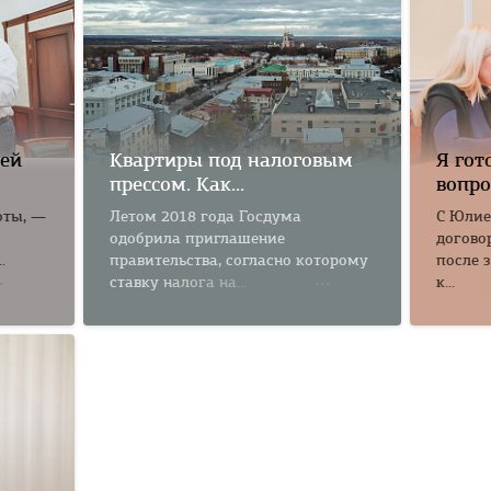
шей
Квартиры под налоговым
Я гот
прессом. Как...
вопрос
оты, —
Летом 2018 года Госдума
С Юлие
одобрила приглашение
догово
.
правительства, согласно которому
после 
ставку налога на...
к...