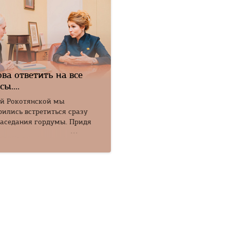
ова ответить на все
ы....
й Рокотянской мы
рились встретиться сразу
заседания гордумы. Придя