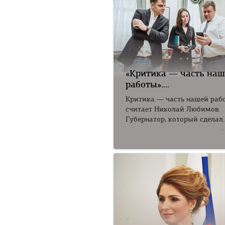
«Критика — часть на
работы»....
Критика — часть нашей раб
считает Николай Любимов.
Губернатор, который сделал..