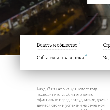
4
Власть и общество
Ст
4
События и праздники
Зд
Каждый из нас в канун нового года
подводит итоги. Одни это делают
официально перед сотрудниками, другие
делятся своими успехами на семейном