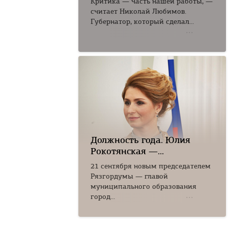
Критика — часть нашей работы, —
считает Николай Любимов.
Губернатор, который сделал...
Должность года. Юлия
Рокотянская —...
21 сентября новым председателем
Рязгордумы — главой
муниципального образования
город...